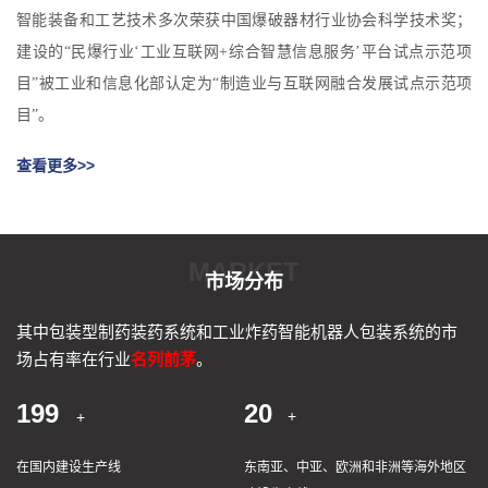
智能装备和工艺技术多次荣获中国爆破器材行业协会科学技术奖；
建设的“民爆行业‘工业互联网+综合智慧信息服务’平台试点示范项
目”被工业和信息化部认定为“制造业与互联网融合发展试点示范项
目”。
查看更多>>
MARKET
市场分布
其中包装型制药装药系统和工业炸药智能机器人包装系统的市
场占有率在行业
名列前茅
。
200
20
+
+
在国内建设生产线
东南亚、中亚、欧洲和非洲等海外地区