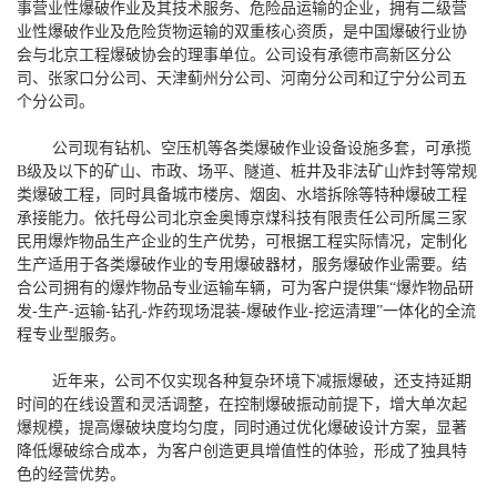
事营业性爆破作业及其技术服务、危险品运输的企业，拥有二级营
业性爆破作业及危险货物运输的双重核心资质，是中国爆破行业协
会与北京工程爆破协会的理事单位。公司设有承德市高新区分公
司、张家口分公司、天津蓟州分公司、河南分公司和辽宁分公司五
个分公司。
公司现有钻机、空压机等各类爆破作业设备设施多套，可承揽
B级及以下的矿山、市政、场平、隧道、桩井及非法矿山炸封等常规
类爆破工程，同时具备城市楼房、烟囱、水塔拆除等特种爆破工程
承接能力。依托
母公司北京金奥博京煤科技有限责任公司所属三家
民用爆炸物品生产企业的生产优势，可根据工程实际情况，定制化
生产适用于各类爆破作业的专用爆破器材，服务爆破作业需要
。
结
合公司拥有的爆炸物品专业运输车辆，可为客户提供集“爆炸物品研
发-生产-运输-钻孔-炸药现场混装-爆破作业-挖运清理”一体化的全流
程专业型服务。
近年来，公司不仅实现各种复杂环境下减振爆破，还支持延期
时间的在线设置和灵活调整，在控制爆破振动前提下，增大单次起
爆规模，提高爆破块度均匀度，同时通过优化爆破设计方案，显著
降低爆破综合成本，为客户创造更具增值性的体验，形成了独具特
色的经营优势。