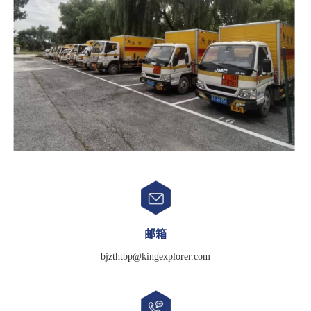
邮箱
bjzthtbp@kingexplorer.com