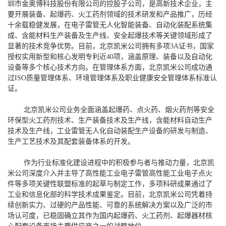
圳市金奥博科技股份有限公司的控股子公司，是高新技术企业，主
要开展装备、起爆药、火工药剂领域的技术研发和产品推广，历经
十余载稳健发展，在电子雷管无人化智能装备、自动化装配系统集
成、含能材料生产装备及生产线、安全起爆技术等关键领域形成了
显著的技术竞争优势。目前，北京凯米公司拥有多项
3A
证书
，国家
授权实用新型和核心发明专利
近
40
项，涵盖原理、装备以及自动化
设备等多个核心技术方向。在管理体系方面，北京凯米公司成功通
过
ISO
质量管理体系、环境管理体系及职业健康安全管理体系标准认
证。
北京凯米公司业务全面涵盖起爆药、点火药、烟火药剂等安全
环保型火工药剂技术、生产装备技术及生产线，含能材料自动生产
技术及生产线，工业雷管无人化自动装配生产设备的研发与制造、
生产工艺技术及其配套装备体系的开发。
作为行业标准化建设进程中的积极参与者与推动力量，北京凯
米公司深度介入并主导了高性能工业电子雷管高性能工业电子点火
件等多项关键性联盟标准的起草与制定工作，多项科研成果通过了
工业和信息化部的科学技术成果鉴定。目前，北京凯米公司凭着持
续创新实力、过硬的产品性能、可靠的系统解决方案以及广泛的市
场认可度，已稳固确立其作为国内起爆药、火工药剂、起爆器材核