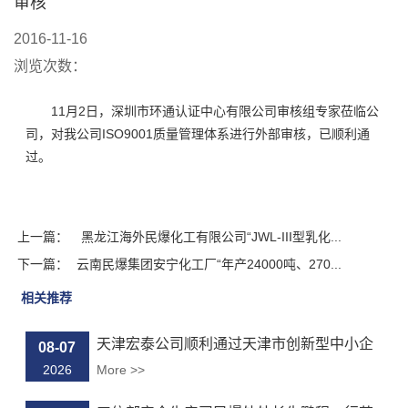
审核
2016-11-16
浏览次数：
11月2日，深圳市环通认证中心有限公司审核组专家莅临公
司，对我公司ISO9001质量管理体系进行外部审核，已顺利通
过。
上一篇：
黑龙江海外民爆化工有限公司“JWL-III型乳化...
下一篇：
云南民爆集团安宁化工厂“年产24000吨、270...
相关推荐
天津宏泰公司顺利通过天津市创新型中小企
08-07
业...
2026
More >>