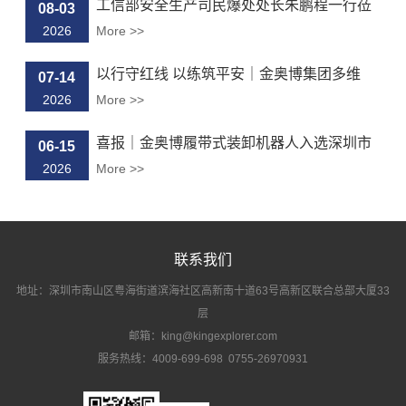
工信部安全生产司民爆处处长朱鹏程一行莅
08-03
临...
2026
More >>
以行守红线 以练筑平安｜金奥博集团多维
07-14
度...
2026
More >>
喜报｜金奥博履带式装卸机器人入选深圳市
06-15
“...
2026
More >>
联系我们
地址：深圳市南山区粤海街道滨海社区高新南十道63号高新区联合总部大厦33
层
邮箱：king@kingexplorer.com
服务热线：4009-699-698 0755-26970931