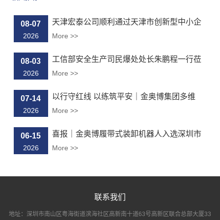
天津宏泰公司顺利通过天津市创新型中小企
08-07
业...
2026
More >>
工信部安全生产司民爆处处长朱鹏程一行莅
08-03
临...
2026
More >>
以行守红线 以练筑平安｜金奥博集团多维
07-14
度...
2026
More >>
喜报｜金奥博履带式装卸机器人入选深圳市
06-15
“...
2026
More >>
联系我们
地址：深圳市南山区粤海街道滨海社区高新南十道63号高新区联合总部大厦33