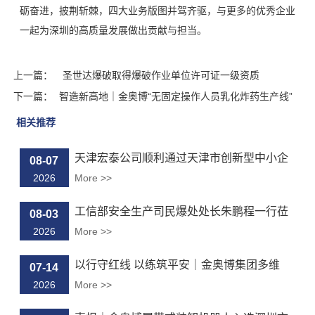
砺奋进，披荆斩棘，四大业务版图并驾齐驱，与更多的优秀企业
一起为深圳的高质量发展做出贡献与担当。
上一篇：
圣世达爆破取得爆破作业单位许可证一级资质
下一篇：
智造新高地｜金奥博“无固定操作人员乳化炸药生产线”
通过科...
相关推荐
天津宏泰公司顺利通过天津市创新型中小企
08-07
业...
2026
More >>
工信部安全生产司民爆处处长朱鹏程一行莅
08-03
临...
2026
More >>
以行守红线 以练筑平安｜金奥博集团多维
07-14
度...
2026
More >>