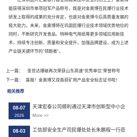
能获得深圳市单项冠军产品称号，既是对金奥博在民爆行业技术
研发上取得的成果的充分肯定，也是对金奥博今后高质量发展的
极大助力。未来，金奥博将在巩固民爆行业技术领域优势地位的
同时，不断研究开发食品、特种电气用纸等更多领域应用新技
术，持续专注创新、质量和安全提升，加强品牌建设，成为上述
产业链关键环节的“领跑者”。
上一篇：
圣世达爆破再次荣获山东高速“优秀单位”荣誉称号
下一篇：
喜报！金奥博又双叒获矿用产品安全标志证书啦！
相关推荐
天津宏泰公司顺利通过天津市创新型中小企
08-07
业...
2026
More >>
工信部安全生产司民爆处处长朱鹏程一行莅
08-03