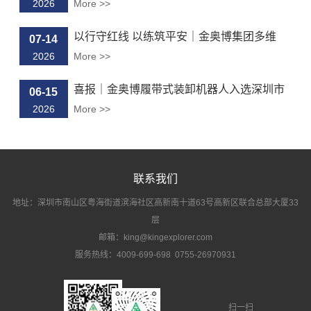
临...
2026
More >>
以行守红线 以练筑平安｜金奥博集团多维
07-14
度...
2026
More >>
喜报｜金奥博履带式装卸机器人入选深圳市
06-15
“...
2026
More >>
联系我们
地址：深圳市南山区粤海街道滨海社区高新南十道63号高新区联合总部大厦33
层
邮箱：king@kingexplorer.com
服务热线：4009-699-698 0755-26970931
扫一扫