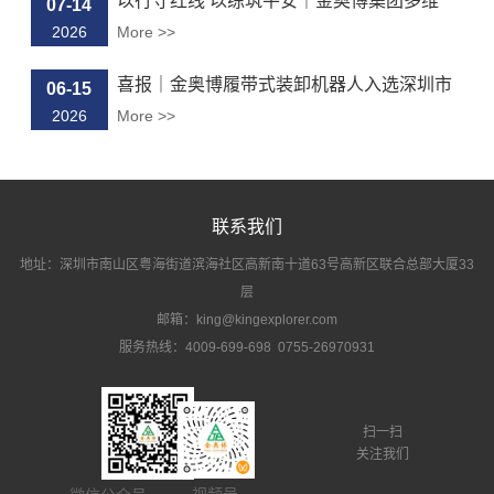
以行守红线 以练筑平安｜金奥博集团多维
07-14
度...
2026
More >>
喜报｜金奥博履带式装卸机器人入选深圳市
06-15
“...
2026
More >>
联系我们
地址：深圳市南山区粤海街道滨海社区高新南十道63号高新区联合总部大厦33
层
邮箱：king@kingexplorer.com
服务热线：4009-699-698 0755-26970931
扫一扫
关注我们
视频号