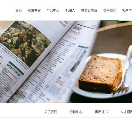
首页
解决方案
产