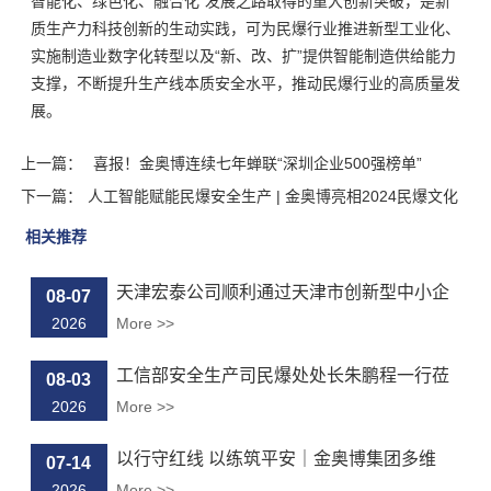
智能化、绿色化、融合化”发展之路取得的重大创新突破，是新
质生产力科技创新的生动实践，可为民爆行业推进新型工业化、
实施制造业数字化转型以及“新、改、扩”提供智能制造供给能力
支撑，不断提升生产线本质安全水平，推动民爆行业的高质量发
展。
上一篇：
喜报！金奥博连续七年蝉联“深圳企业500强榜单”
下一篇：
人工智能赋能民爆安全生产 | 金奥博亮相2024民爆文化
建设...
相关推荐
天津宏泰公司顺利通过天津市创新型中小企
08-07
业...
2026
More >>
工信部安全生产司民爆处处长朱鹏程一行莅
08-03
临...
2026
More >>
以行守红线 以练筑平安｜金奥博集团多维
07-14
度...
2026
More >>