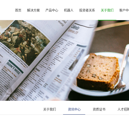
首页
解决方案
产