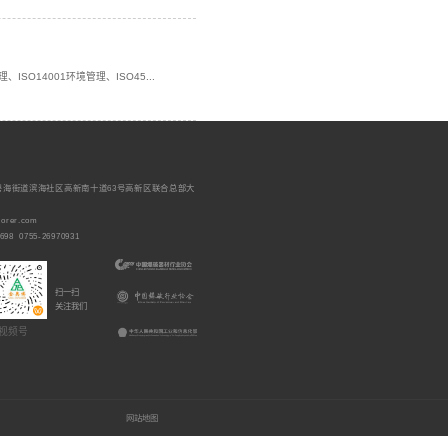
是以电子雷管三码绑定系统、智能装车机器人等为基础，利用数字
数据、维护等级等关联要素，集生产管理、资源计划、设备管理
特征的综合信息系统，实现信息从底层设备层向上贯穿至企业管理层
，是对其在工业互联网领域持续创新能力的有力认可。今后，泰
量发展。
下一篇：
金奥博下属泰山民爆公司入选2024 年度山东省数字经济
家组莅临深圳市金奥博科技股份有限公司（以下简称“金奥博”）下属江苏