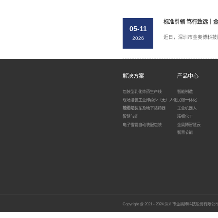
泰山民
用爆炸物品
素为一体，
管理效率。
此次泰
新与应用实
上一篇：
向新
相关推荐
08-03
2026