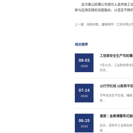
泰山民
务与服务之
泰山民
品的流向和