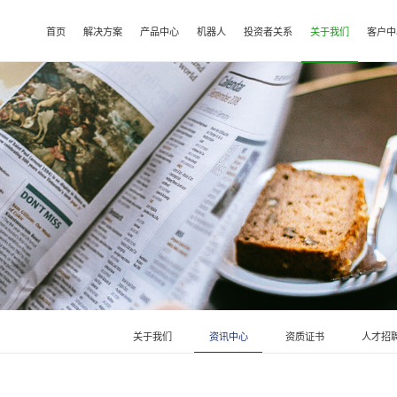
首页
解决方案
产