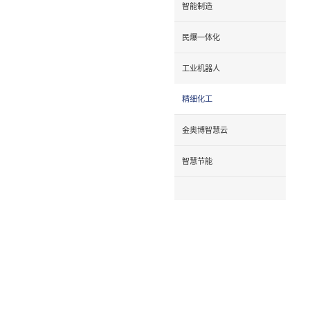
产
智能制造
民爆一体
工业机器
精细化工