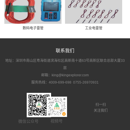
数码电子雷管
工业电雷管
联系我们
地址：深圳市南山区粤海街道滨海社区高新南十道63号高新区联合总部大厦33
层
邮箱：king@kingexplorer.com
服务热线：4009-699-698 0755-26970931
扫一扫
关注我们
视频号
微信公众号