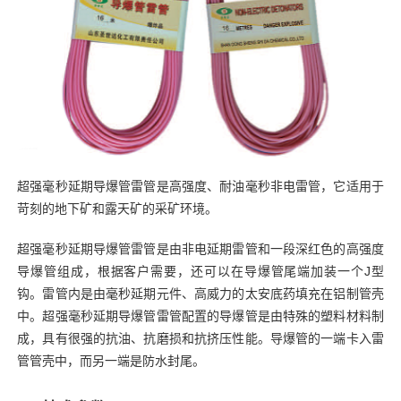
超强毫秒延期导爆管雷管是高强度、耐油毫秒非电雷管，它适用于
苛刻的地下矿和露天矿的采矿环境。
超强毫秒延期导爆管雷管是由非电延期雷管和一段深红色的高强度
导爆管组成，根据客户需要，还可以在导爆管尾端加装一个J型
钩。雷管内是由毫秒延期元件、高威力的太安底药填充在铝制管壳
中。超强毫秒延期导爆管雷管配置的导爆管是由特殊的塑料材料制
成，具有很强的抗油、抗磨损和抗挤压性能。导爆管的一端卡入雷
管管壳中，而另一端是防水封尾。