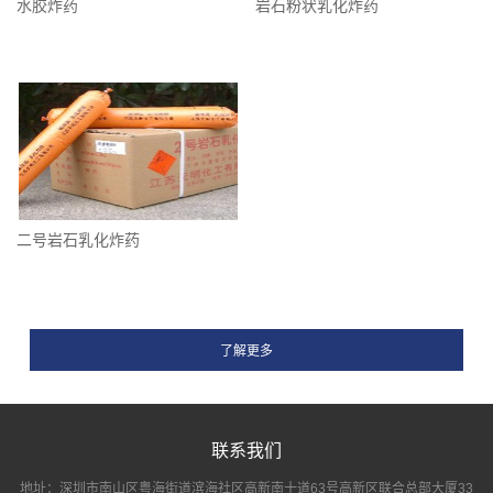
水胶炸药
岩石粉状乳化炸药
二号岩石乳化炸药
联系我们
地址：深圳市南山区粤海街道滨海社区高新南十道63号高新区联合总部大厦33