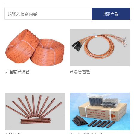
高强度导爆管
导爆管雷管