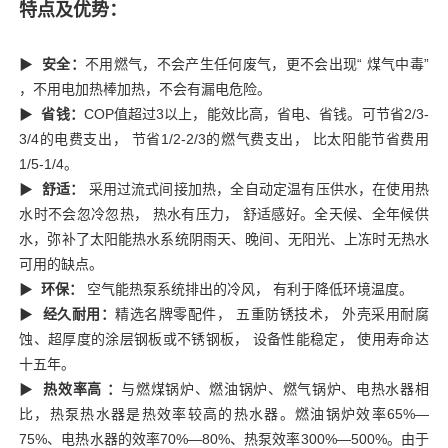
特点及优势：
▶
安全：
不用燃气，不会产生任何废气，更不会出现“ 煤气中毒”
，不用电加热棒加热，不会有漏电危险。
▶
省钱：
COP值超过3以上，能效比高，省电、省钱。可节省2/3-
3/4的电费支出， 节省1/2-2/3的燃气费支出， 比太阳能节省费用
1/5-1/4。
▶
舒适：
采用过流式间接加热，全自动定温有压供水，在使用热
水时不会忽冷忽热， 热水有压力， 舒适感好。全天候、全年候供
水，弥补了太阳能热水系统阴雨天、晚间、无阳光、上冻时无热水
可用的缺点。
▶
环保：
空气能热泵系统排出的冷风， 有利于降低环境温度。
▶
经久耐用：
精选名牌零配件， 五重防锈技术， 外壳采用耐腐
蚀、超厚度的涂层钢板或不锈钢板， 设备性能稳定， 使用寿命达
十五年。
▶
热效率高 ：
与燃煤锅炉、燃油锅炉、燃气锅炉、电热水器相
比，热泵热水器是热效率较高的热水器。燃油锅炉效率65%—
75%、电热水器的效率70%—80%、热泵效率300%—500%。由于