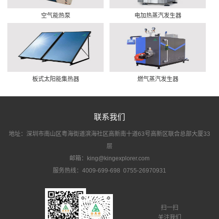
空气能热泵
电加热蒸汽发生器
板式太阳能集热器
燃气蒸汽发生器
联系我们
地址：深圳市南山区粤海街道滨海社区高新南十道63号高新区联合总部大厦33
层
邮箱：king@kingexplorer.com
服务热线：4009-699-698 0755-26970931
扫一扫
关注我们