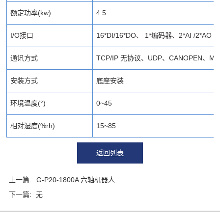
额定功率(kw)
4.5
I/O接口
16*DI/16*DO、 1*编码器、2*AI /2*AO
通讯方式
TCP/IP 无协议、UDP、CANOPEN、MO
安装方式
底座安装
环境温度(°)
0~45
相对湿度(%rh)
15~85
返回列表
上一篇:
G-P20-1800A 六轴机器人
下一篇:
无