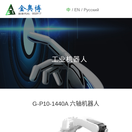
中
/ EN
/ Русский
G-P10-1440A 六轴机器人